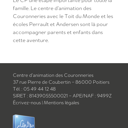
famille. Le centre d’animation des
Couronneries avec le Toit du Monde et les
écoles Perrault et Andersen sont là pour
accompagner parents et enfants dans
cette aventure.
Centre d’animation des Couronneries
37 rue Pierre de Coubertin – 86000 Poitiers
Tél. : 05 49 44 12 48
SIRET : 81439055500021 – APE/NAF : 9499Z
Écrivez-nous
|
Mentions légales