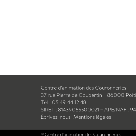
Centre d’animation des Couronneries
37 rue Pierre de Coubertin – 86000 Poit
Tél. : 05 49 44 12 48
SIRET : 81439055500021 – APE/NAF : 9
Écrivez-nous
|
Mentions légales
© Centre d’animation des Couronneries