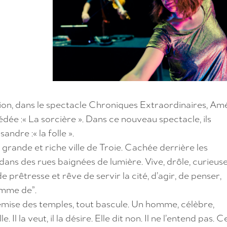
n, dans le spectacle Chroniques Extraordinaires, Amé
ée :« La sorcière ». Dans ce nouveau spectacle, ils
ndre :« la folle ».
grande et riche ville de Troie. Cachée derrière les
ans des rues baignées de lumière. Vive, drôle, curieuse
 prêtresse et rêve de servir la cité, d’agir, de penser,
emme de”.
remise des temples, tout bascule. Un homme, célèbre,
Il la veut, il la désire. Elle dit non. Il ne l’entend pas. C