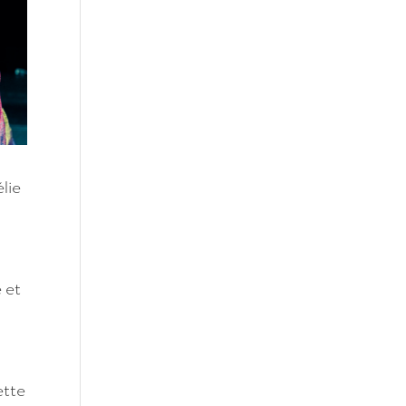
lie
 et
ette