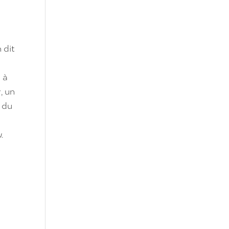
 dit
 à
, un
t du
.