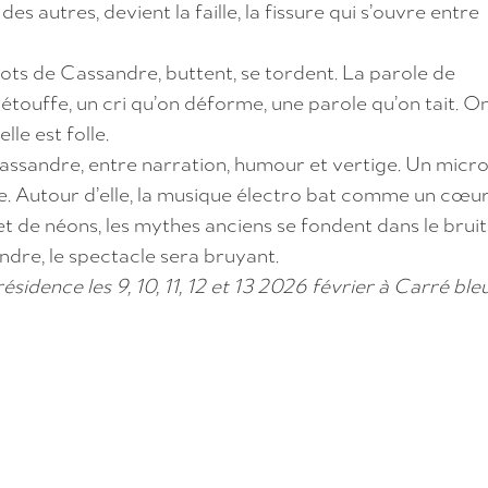
s autres, devient la faille, la fissure qui s’ouvre entre
ots de Cassandre, buttent, se tordent. La parole de
ouffe, un cri qu’on déforme, une parole qu’on tait. On
elle est folle.
ssandre, entre narration, humour et vertige. Un micro
mme. Autour d’elle, la musique électro bat comme un cœur
 et de néons, les mythes anciens se fondent dans le brui
ndre, le spectacle sera bruyant.
résidence les 9, 10, 11, 12 et 13 2026 février à Carré bleu