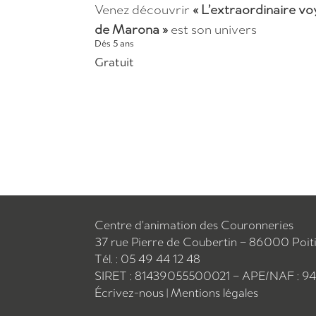
Venez découvrir
« L’extraordinaire v
de Marona »
est son univers
Dés 5 ans
Gratuit
Centre d’animation des Couronneries
37 rue Pierre de Coubertin – 86000 Poit
Tél. : 05 49 44 12 48
SIRET : 81439055500021 – APE/NAF : 9
Écrivez-nous
|
Mentions légales