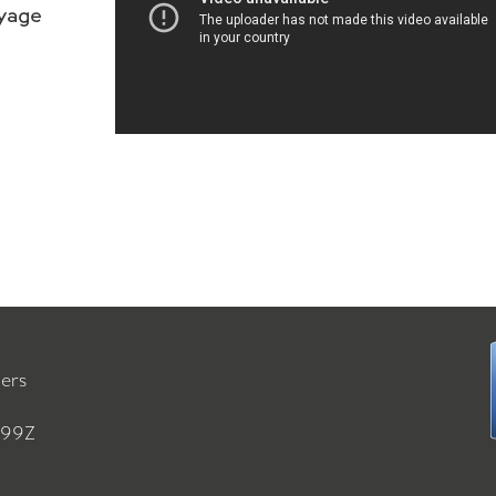
oyage
iers
499Z