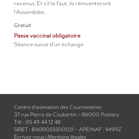
revenus. Et s’il le faut, ils réinventeront
l’Assemblée…
Gratuit
Passe vaccinal obligatoire
Séance suivie d’un échange
Centre d’animation des Couronneries
37 rue Pierre de Coubertin – 86000 Poitiers
Tél. : 05 49 44 12 48
SIRET : 81439055500021 – APE/NAF : 9499Z
Écrivez-nous
|
Mentions légales