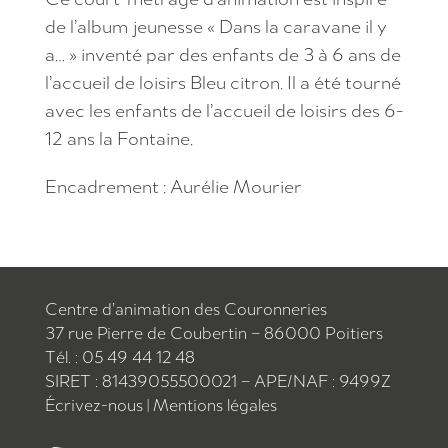
de l’album jeunesse « Dans la caravane il y
a… » inventé par des enfants de 3 à 6 ans de
l’accueil de loisirs Bleu citron. Il a été tourné
avec les enfants de l’accueil de loisirs des 6-
12 ans la Fontaine.
Encadrement : Aurélie Mourier
Centre d’animation des Couronneries
37 rue Pierre de Coubertin – 86000 Poitiers
Tél. : 05 49 44 12 48
SIRET : 81439055500021 – APE/NAF : 9499Z
Écrivez-nous
|
Mentions légales