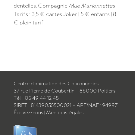
dentelles. Compagnie
Mue Marionnettes
Tarifs : 3,5 € cartes Joker | 5 € enfants | 8
€ plein tarif
Centre d’animation des Couronneries
37 rue Pierre de Coubertin – 86000 Poitiers
Tél. : 05 49 44 12 48
SIRET : 81439055500021 – APE/NAF : 9499Z
Écrivez-nous
|
Mentions légales