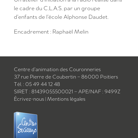
le cadre du C.L.A.S. par un groupe
d’enfants de l’école Alphonse Daudet.
Encadrement : Raphaël Melin
Centre d’animation des Couronneries
37 rue Pierre de Coubertin – 86000 Poitiers
Tél. : 05 49 44 12 48
SIRET : 81439055500021 – APE/NAF : 9499Z
Écrivez-nous
|
Mentions légales