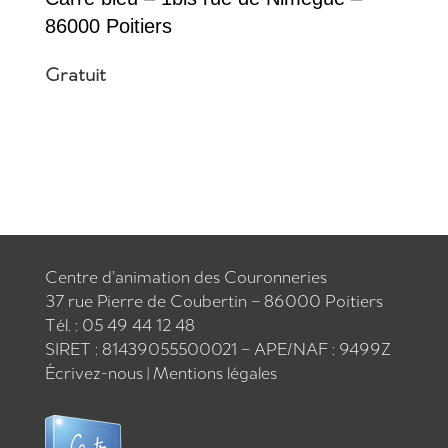
86000 Poitiers
Gratuit
Centre d’animation des Couronneries
37 rue Pierre de Coubertin – 86000 Poitiers
Tél. : 05 49 44 12 48
SIRET : 81439055500021 – APE/NAF : 9499Z
Écrivez-nous
|
Mentions légales