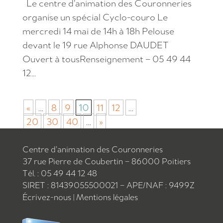
Le centre d’animation des Couronneries
organise un spécial Cyclo-couro Le
mercredi 14 mai de 14h à 18h Pelouse
devant le 19 rue Alphonse DAUDET
Ouvert à tousRenseignement – 05 49 44
12...
«
…
8
9
10
11
12
…
20
30
40
…
»
Centre d’animation des Couronneries
37 rue Pierre de Coubertin – 86000 Poitiers
Tél. : 05 49 44 12 48
SIRET : 81439055500021 – APE/NAF : 9499Z
Écrivez-nous
|
Mentions légales