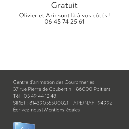
Gratuit
Olivier et Aziz sont là à vos côtés !
06 45 74 25 61
Centre d’animation des Couronneries
37 rue Pierre de Coubertin – 86000 Poitiers
Tél. : 05 49 44 12 48
SIRET : 81439055500021 – APE/NAF : 9499Z
Écrivez-nous
|
Mentions légales