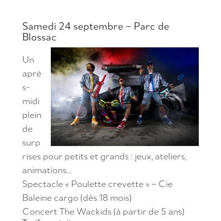
Samedi 24 septembre – Parc de
Blossac
Un
aprè
s-
midi
plein
de
surp
rises pour petits et grands : jeux, ateliers,
animations…
Spectacle « Poulette crevette » – Cie
Baleine cargo (dès 18 mois)
Concert The Wackids (à partir de 5 ans)