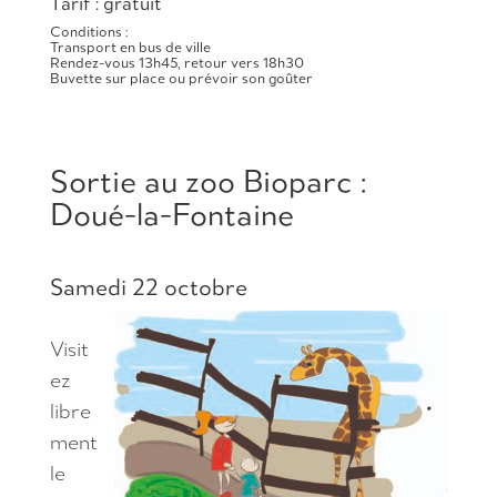
Tarif : gratuit
Conditions :
Transport en bus de ville
Rendez-vous 13h45, retour vers 18h30
Buvette sur place ou prévoir son goûter
Sortie au zoo Bioparc :
Doué-la-Fontaine
Samedi 22 octobre
Visit
ez
libre
ment
le