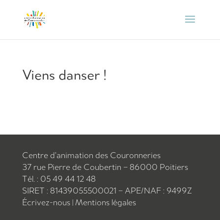
Viens danser !
Centre d’animation des Couronneries
37 rue Pierre de Coubertin – 86000 Poitiers
Tél. : 05 49 44 12 48
SIRET : 81439055500021 – APE/NAF : 9499Z
Écrivez-nous
|
Mentions légales