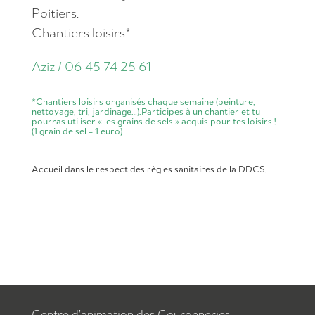
Poitiers.
Chantiers loisirs*
Aziz / 06 45 74 25 61
*Chantiers loisirs organisés chaque semaine
(peinture,
nettoyage, tri, jardinage…).
Participes à un chantier et tu
pourras utiliser
« les grains de sels » acquis pour tes loisirs !
(1 grain de sel = 1 euro)
Accueil dans le respect des règles sanitaires de la DDCS.
Centre d’animation des Couronneries