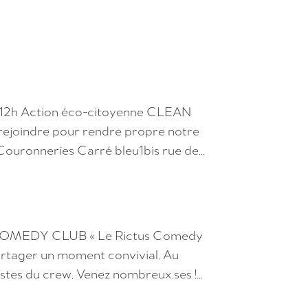
à 12h Action éco-citoyenne CLEAN
ejoindre pour rendre propre notre
Couronneries Carré bleu1bis rue de...
S COMEDY CLUB « Le Rictus Comedy
 partager un moment convivial. Au
tes du crew. Venez nombreux.ses !...