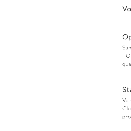
Vœ
Op
Sam
TON
qua
St
Ven
Clu
pro