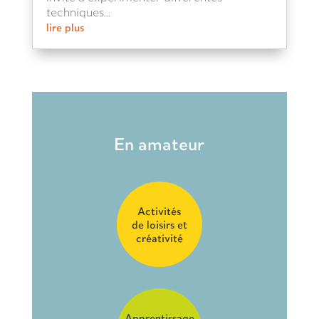
techniques...
lire plus
En amateur
Activités
de loisirs et
créativité
Apprentissage