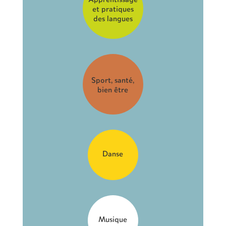
et pratiques
des langues
Sport, santé,
bien être
Danse
Musique