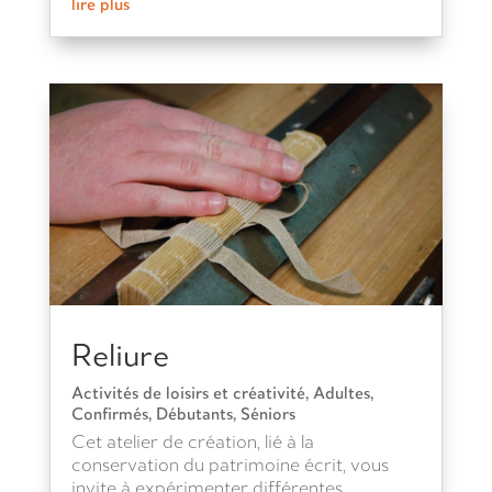
lire plus
Reliure
Activités de loisirs et créativité
,
Adultes
,
Confirmés
,
Débutants
,
Séniors
Cet atelier de création, lié à la
conservation du patrimoine écrit, vous
invite à expérimenter différentes