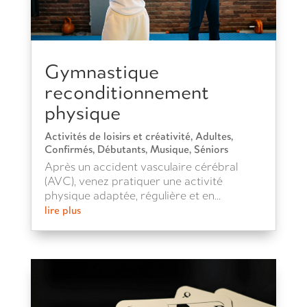
Gymnastique
reconditionnement
physique
Activités de loisirs et créativité
,
Adultes
,
Confirmés
,
Débutants
,
Musique
,
Séniors
Après un accident vasculaire cérébral
(AVC), venez pratiquer une activité
physique adaptée, régulière et en...
lire plus