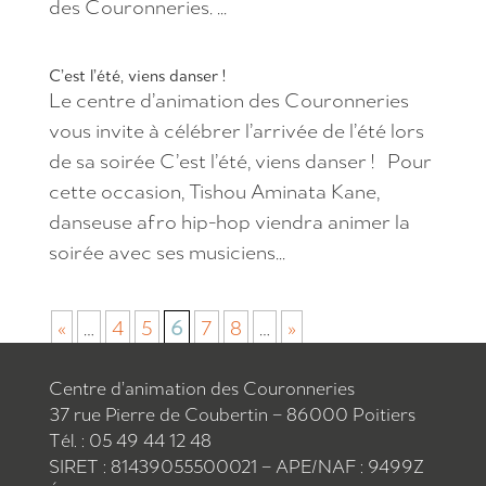
des Couronneries. ...
C’est l’été, viens danser !
Le centre d’animation des Couronneries
vous invite à célébrer l’arrivée de l’été lors
de sa soirée C’est l’été, viens danser ! Pour
cette occasion, Tishou Aminata Kane,
danseuse afro hip-hop viendra animer la
soirée avec ses musiciens...
«
…
4
5
6
7
8
…
»
Centre d’animation des Couronneries
37 rue Pierre de Coubertin – 86000 Poitiers
Tél. : 05 49 44 12 48
SIRET : 81439055500021 – APE/NAF : 9499Z