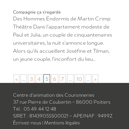
Compagnie ça s’regarde
Des Hommes Endormis de Martin Crimp
Théâtre Dans l’appartement modeste de
Paul et Julia, un couple de cinquantenaires
universitaires, la nuit s’annonce longue.
Alors qu’ils accueillent Joséfine et Tilman,
un jeune couple, l’inconfort du lieu...
«
…
3
4
5
6
7
…
10
…
»
Centre d’animation des Couronneries
37 rue Pierre de Coubertin – 86000 Poitiers
Tél. : 05 49 44 12 48
SIRET : 81439055500021 – APE/NAF : 9499Z
Écrivez-nous
|
Mentions légales