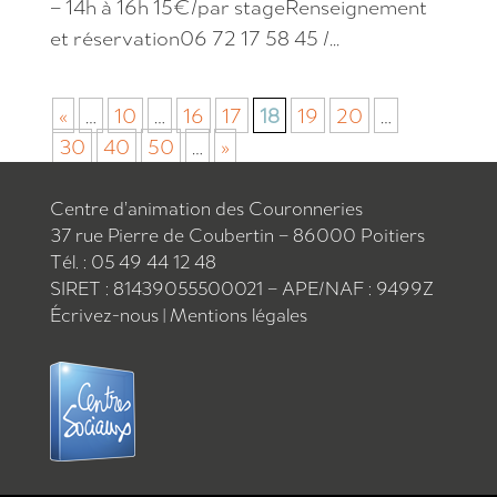
– 14h à 16h 15€/par stageRenseignement
et réservation06 72 17 58 45 /...
«
…
10
…
16
17
18
19
20
…
30
40
50
…
»
Centre d’animation des Couronneries
37 rue Pierre de Coubertin – 86000 Poitiers
Tél. : 05 49 44 12 48
SIRET : 81439055500021 – APE/NAF : 9499Z
Écrivez-nous
|
Mentions légales